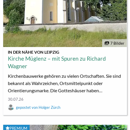
7 Bilder
IN DER NÄHE VON LEIPZIG
Kirche Müglenz – mit Spuren zu Richard
Wagner
Kirchenbauwerke gehören zu vielen Ortschaften. Sie sind
bekannt als Wahrzeichen, Ortsmittelpunkt oder
Orientierungsmarke. Die Gotteshäuser haben
architektonisch, kunsthistorisch und
30.07.26
regionalgeschichtlich vielfältige Bedeutung. Diesmal geht
Holger Zürch
es um die eindrucksvolle Kirche in Müglenz der Gemeinde
Lossatal bei Wurzen – und um Leipzigs Komponisten
Richard Wagner. Die evangelische Kirche zu Müglenz ist
PREMIUM