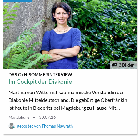
eine barocke Saalkirche im Ortsteil Müglenz der
Gemeinde Lossatal bei Wurzen im Landkreis Leipzig...
3 Bilder
DAS G+H-SOMMERINTERVIEW
Im Cockpit der Diakonie
Martina von Witten ist kaufmännische Vorständin der
Diakonie Mitteldeutschland. Die gebürtige Oberfränkin
ist heute in Biederitz bei Magdeburg zu Hause. Mit
Claudia Crodel sprach sie über Kindheitsträume, ihre
Magdeburg
30.07.26
Liebe zu Zahlen und darüber, was die geplanten
Thomas Nawrath
Sozialreformen für die diakonischen Träger bedeuten. Sie
sind seit fünfeinhalb Jahren an der Spitze der Diakonie