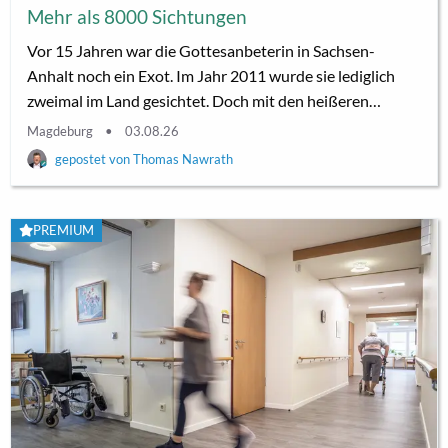
Mehr als 8000 Sichtungen
Vor 15 Jahren war die Gottesanbeterin in Sachsen-
Anhalt noch ein Exot. Im Jahr 2011 wurde sie lediglich
zweimal im Land gesichtet. Doch mit den heißeren
Sommern stieg auch ihre Zahl an. Von Thomas Nawrath
Magdeburg
03.08.26
Halle. Die Gottesanbeterin hat sich in Sachsen-Anhalt
Thomas Nawrath
etabliert. So verzeichnete das Landesamt für
Umweltschutz (LAU) im Jahr 2025 mit 8.072 Meldungen
eine Rekordzahl an Beobachtungen, teilte eine Sprecherin
PREMIUM
des Amtes in Halle (Saale) mit. In Sachsen-Anhalt wurde
sie erstmals 1991 in...