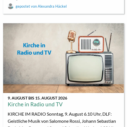
Erkenntnisse nach oder staunen über die Vielfalt des
Alexandra Häckel
Glaubens. Kommen Sie mit uns ins Gespräch! Die
AKADEMIE AM VORMITTAG ist ein gemeinsames
Projekt der Ökumenischen Akademie Ostthüringen
(ÖAO), the.Arter e.V. und dem Seniorenbeirat der Stadt
Greiz. Am 19. August 2026 öffnet die AKADEMIE AM
VORMITTAG...
9. AUGUST BIS 15. AUGUST 2026
Kirche in Radio und TV
KIRCHE IM RADIO Sonntag, 9. August 6.10 Uhr, DLF:
Geistliche Musik von Salomone Rossi, Johann Sebastian