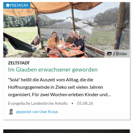
Ausstellungen für private Feiern, Firmenempfänge,
PREMIUM
Studenten-Werkschauen und vieles mehr. Die Sendehalle
steht als Einzeldenkmal...
2 Bilder
ZELTSTADT
Im Glauben erwachsener geworden
"Sola" heißt die Auszeit vom Alltag, die die
Hoffnungsgemeinde in Zieko seit vielen Jahren
organisiert. Für zwei Wochen erleben Kinder und
Jugendliche in der Zeltstadt bei Coswig, was es heißt,
Evangelische Landeskirche Anhalts
05.08.26
aufeinander angewiesen zu sein und miteinander zu
Uwe Kraus
leben. Von Uwe Kraus Helma Mühlmann gilt als gute
Seele des Sommerlagers, kurz Sola genannt. „Im Jahr 2000
habe ich mich mit dem Sola-Virus infiziert. Da fing alles in