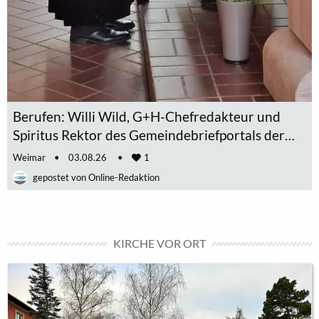
Berufen: Willi Wild, G+H-Chefredakteur und
Spiritus Rektor des Gemeindebriefportals der
EKM, ist zum Prädikantendienst in der EKM von
Weimar
03.08.26
1
Superintendentin Dr. Constance Hartung am 2.8.
Online-Redaktion
eingesegnet worden.
KIRCHE VOR ORT