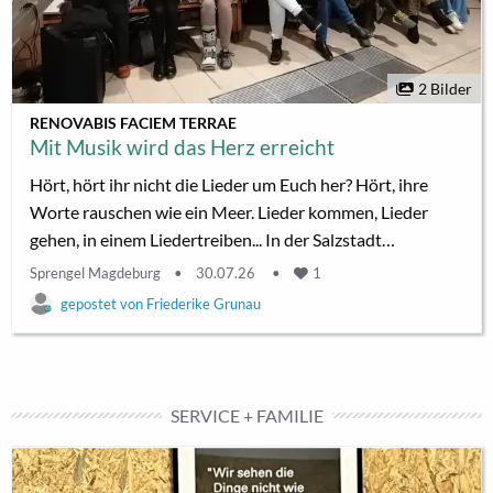
2 Bilder
RENOVABIS FACIEM TERRAE
Mit Musik wird das Herz erreicht
Hört, hört ihr nicht die Lieder um Euch her? Hört, ihre
Worte rauschen wie ein Meer. Lieder kommen, Lieder
gehen, in einem Liedertreiben... In der Salzstadt
Schönebeck an der Elbe gibt es Schulschulchöre (wie u.a.
Sprengel Magdeburg
30.07.26
1
am Gymnasium Dr. Carl Hermann), einen Shanty-Chor,
Friederike Grunau
einen Männerchor (Orpheus in Pretzien, in diesem Jahr
140 Jahre alt), einen Frauenchor (die Swiet Sisters
Pretzien, die auch zur Fete de la musique musizierten),
sowie die vereinigten evangelischen und die
SERVICE + FAMILIE
mehrchörigen katholische...