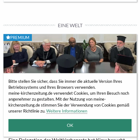
Untersuchungen mit hoher Wahrscheinlichkeit als
authentisch. Für Historiker und Theologen ist dies ein
seltener Fund. Das Werk Augustins gehört zu den am
EINE WELT
besten erforschten der Alten Kirche. Umso
bemerkenswerter ist...
PREMIUM
Bitte stellen Sie sicher, dass Sie immer die aktuelle Version Ihres
Betriebssystems und Ihres Browsers verwenden.
meine-kirchenzeitung.de verwendet Cookies, um Ihren Besuch noch
angenehmer zu gestalten. Mit der Nutzung von meine-
kirchenzeitung.de stimmen Sie der Verwendung von Cookies gemäß
unserer Richtlinie zu.
Weitere Informationen
TRÜGLICHE NORMALITÄT
Warum der Weltkirchenrat in die Ukraine
OK
gereist ist
Eine Delegation des Weltkirchenrats hat Kiew besucht.