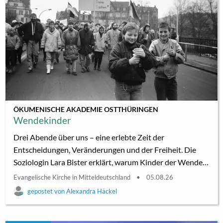
ÖKUMENISCHE AKADEMIE OSTTHÜRINGEN
Wendekinder
Drei Abende über uns – eine erlebte Zeit der
Entscheidungen, Veränderungen und der Freiheit. Die
Soziologin Lara Bister erklärt, warum Kinder der Wende
eine „deutlich schlechtere Stoffwechselgesundheit und
Evangelische Kirche in Mitteldeutschland
05.08.26
häufigere psychische Gesundheitseinschränkungen
Alexandra Häckel
aufweisen als ihre westdeutsche Vergleichsgruppe“. Die
Journalistin Cerstin Gammelin sieht gerade in dieser