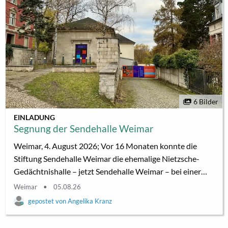
6 Bilder
EINLADUNG
Segnung der Sendehalle Weimar
Weimar, 4. August 2026; Vor 16 Monaten konnte die
Stiftung Sendehalle Weimar die ehemalige Nietzsche-
Gedächtnishalle – jetzt Sendehalle Weimar – bei einer
Zwangsversteigerung erwerben. Seitdem ist viel passiert.
Weimar
05.08.26
Über 500 Tonnen Schutt und Müll wurden entfernt, die
Angelika Kranz
Räume nutzbar gemacht. Der Ort hat sich bewährt bei
Veranstaltungen, Lesungen, Konzerten, Festivals und