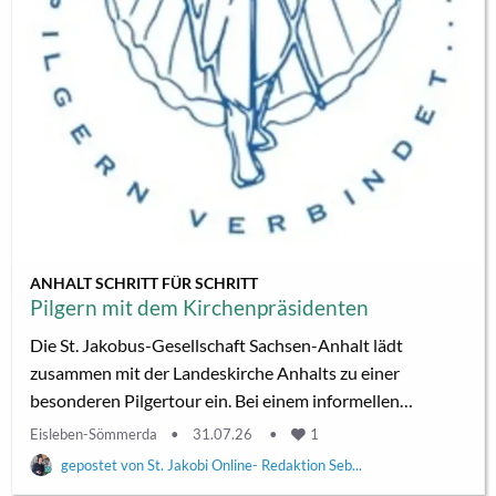
ANHALT SCHRITT FÜR SCHRITT
Pilgern mit dem Kirchenpräsidenten
Die St. Jakobus-Gesellschaft Sachsen-Anhalt lädt
zusammen mit der Landeskirche Anhalts zu einer
besonderen Pilgertour ein. Bei einem informellen
Gespräch im Landeskirchenamt Dessau-Roßlau hatte
Eisleben-Sömmerda
31.07.26
1
Kirchenpräsident Karsten Wolkenhauer die Idee auf den
St. Jakobi Online- Redaktion Seb...
Weg gebracht (Glaube und Heimat online berichtete).