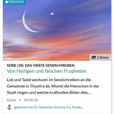
Generation das politische Potenzial - die Macher, die sich
PREMIUM
den modernen Transformationsanforderungen
stellen. Die Autorin Jana Hensel...
3 Bilder
SERIE (18): DAS VIERTE SENDSCHREIBEN
Von Heiligen und falschen Propheten
Lob und Tadel wechseln im Sendschreiben an die
Gemeinde in Thyatira ab. Womit die Menschen in der
Stadt ringen und welche kraftvollen Bilder dies
verdeutlichen. – Offenbarung 2, Verse 18 bis 29 Von
Gotha
04.08.26
Sebastian Kranich Bei seiner imaginären Rundreise durch
Dr. Sebastian Kranich, Ev. Akade...
sieben Städte im westlichen Kleinasien macht der