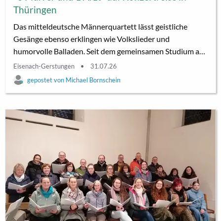
Thüringen
Das mitteldeutsche Männerquartett lässt geistliche
Gesänge ebenso erklingen wie Volkslieder und
humorvolle Balladen. Seit dem gemeinsamen Studium an
der Martin-Luther-Universität in Halle/S. hat sich das
Eisenach-Gerstungen
31.07.26
Quartett zur Aufgabe gemacht, die Tradition besonders
Michael Bornschein
der romantischen Männerchormusik zu pflegen. In der
Moderation erfahren Sie Anregendes zur Musik und zur
geistlichen Stärkung. Herzlich willkommen!
Konzerttermine: Sonntag, 9.8.2026, 19 Uhr Kirche St.
Kilian, Dankmarshausen Montag,...