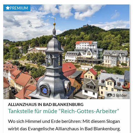
Mitteldeutschland tätig. Was sind Ihre Aufgaben?
PREMIUM
Martina von Witten: Oberkirchenrat Christoph Stolte
und ich sind ein...
3 Bilder
ALLIANZHAUS IN BAD BLANKENBURG
Tankstelle für müde "Reich-Gottes-Arbeiter“
Wo sich Himmel und Erde berühren: Mit diesem Slogan
wirbt das Evangelische Allianzhaus in Bad Blankenburg.